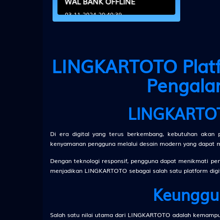
JADWAL BANK OFFLINE
03-11-2024 20:40:39
LINGKARTOTO Platfo
Pengala
LINGKARTOT
Di era digital yang terus berkembang, kebutuhan akan 
kenyamanan pengguna melalui desain modern yang dapat me
Dengan teknologi responsif, pengguna dapat menikmati peng
menjadikan LINGKARTOTO sebagai salah satu platform digi
Keunggu
Salah satu nilai utama dari LINGKARTOTO adalah kemampua