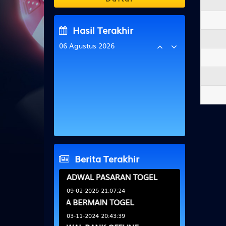
Hasil Terakhir
06 Agustus 2026
CHONBURINGHT
8
7
5
1
GABON
4
1
5
7
HEBEI
9
4
3
6
HONGKONGEVN
2
3
5
9
Berita Terakhir
JADWAL PASARAN TOGEL
09-02-2025 21:07:24
CARA BERMAIN TOGEL
03-11-2024 20:43:39