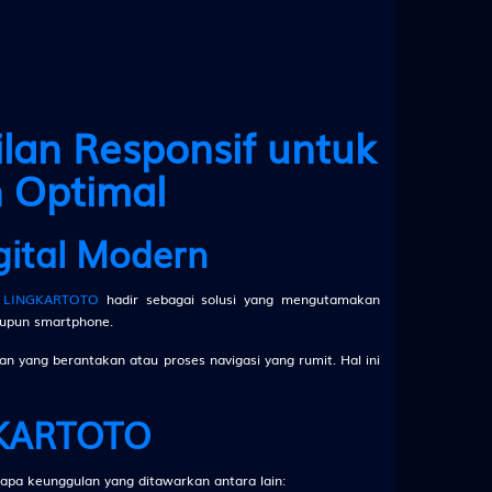
lan Responsif untuk
 Optimal
ital Modern
.
LINGKARTOTO
hadir sebagai solusi yang mengutamakan
aupun smartphone.
n yang berantakan atau proses navigasi yang rumit. Hal ini
GKARTOTO
pa keunggulan yang ditawarkan antara lain: