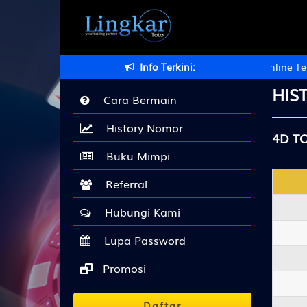
Selamat Datang di LINGKARTOTO, Situs Judi Online Terbesa
Info Terkini:
HIS
Cara Bermain
History Nomor
4D T
Buku Mimpi
Referral
Hubungi Kami
Lupa Password
Promosi
Daftar