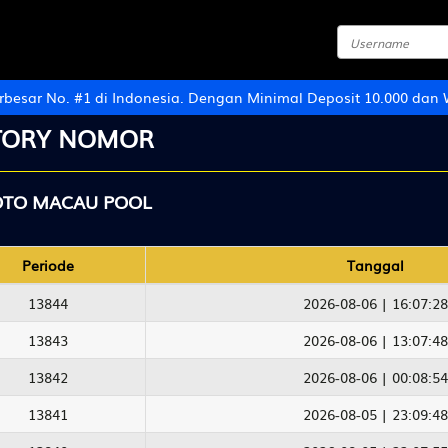
r No. #1 di Indonesia. Dengan Minimal Deposit 10.000 dan With
TORY NOMOR
OTO MACAU POOL
Periode
Tanggal
13844
2026-08-06 | 16:07:28
13843
2026-08-06 | 13:07:48
13842
2026-08-06 | 00:08:54
13841
2026-08-05 | 23:09:48