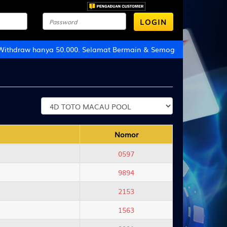
LOGIN
draw hanya 50.000. Selamat Bermain & Semoga Beruntung!
Nomor
0597
9894
2153
1563