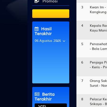
Promosi
3
Kwan Im -
Kangkung 
Daftar
4
Kepala Ra
Hasil
Kayu Manis
Terakhir
06 Agustus 2026
5
Penasehat
- Bola La
CHONBURINGHT
8751
6
Penjaga Pi
GABON
4157
- Keris - 
HEBEI
9436
HONGKONGEVN
7
Orang Sak
2359
Surat - N
Berita
Terakhir
8
Pelacur Ke
Srikaya - 