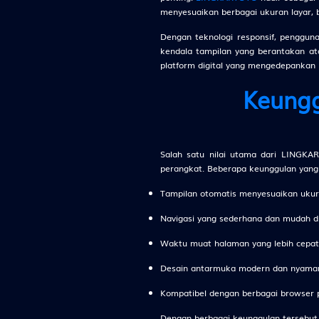
menyesuaikan berbagai ukuran layar, 
Dengan teknologi responsif, penggun
15
Pendeta W
kendala tampilan yang berantakan at
Manggis -
platform digital yang mengedepankan 
Keungg
16
Orang Bon
Anggur - B
17
Penolong -
Salah satu nilai utama dari LINGK
perangkat. Beberapa keunggulan yang 
Tampilan otomatis menyesuaikan ukura
18
Putri Raja
Navigasi yang sederhana dan mudah d
Engsel - D
Waktu muat halaman yang lebih cepat
19
Kekasih - 
Desain antarmuka modern dan nyaman
Bemo - N
Kompatibel dengan berbagai browser p
20
Pahlawan -
Dengan berbagai keunggulan tersebut,