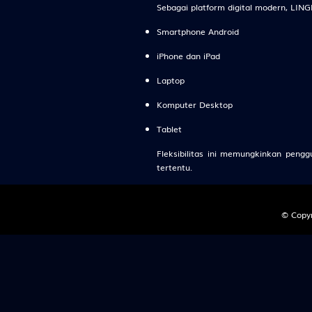
26
Putri Raja
Sebagai platform digital modern, LING
Engsel - D
Smartphone Android
iPhone dan iPad
27
Si Ceroboh
Gedung Bi
Laptop
Komputer Desktop
28
Anak Sakti
Sepatu - R
Tablet
Fleksibilitas ini memungkinkan pen
29
Penari - C
tertentu.
Sekolahan 
© Copyr
30
Penjual Da
Sendok - K
31
Pemburu - 
Baju - Pan