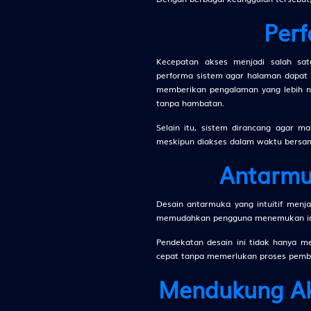
Sabuk - W
Perf
21
Jejaka Tua
Kecepatan akses menjadi salah sat
Lesmana 
performa sistem agar halaman dapat d
memberikan pengalaman yang lebih n
22
Janda Muda
tanpa hambatan.
Grendel -
Selain itu, sistem dirancang agar m
meskipun diakses dalam waktu bersa
23
Berandal - 
Antarmu
Citraksa
Desain antarmuka yang intuitif menj
24
Pengembar
memudahkan pengguna menemukan info
- Tas - Ra
Pendekatan desain ini tidak hanya 
cepat tanpa memerlukan proses pembe
25
Nenek Moy
Sikat - T
Mendukung Ak