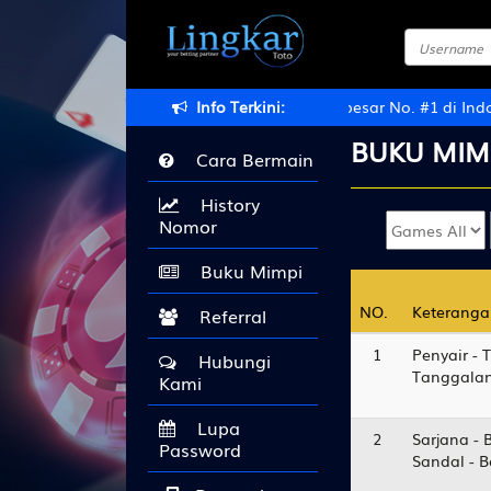
g di LINGKARTOTO, Situs Judi Online Terbesar No. #1 di Indone
Info Terkini:
BUKU
MIM
Cara Bermain
History
Nomor
Buku Mimpi
NO.
NO.
Keteranga
Keteranga
Referral
1
Penyair - 
Hubungi
Tanggalan
Kami
Lupa
2
Sarjana - 
Password
Sandal - 